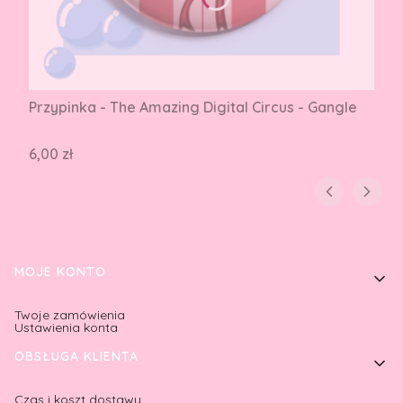
Przypinka - The Amazing Digital Circus - Gangle
Cena
6,00 zł
Linki w stopce
MOJE KONTO
Twoje zamówienia
Ustawienia konta
OBSŁUGA KLIENTA
Czas i koszt dostawy