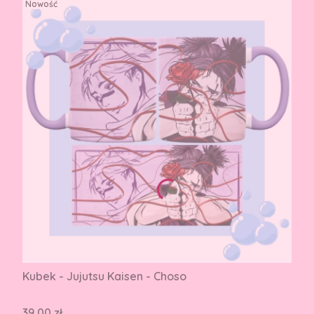
Nowość
Kubek - Jujutsu Kaisen - Choso
Cena
39,00 zł