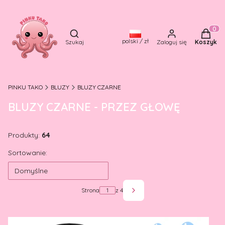
Otwórz wyszukiwarkę
Produkt
polski / zł
Szukaj
Zaloguj się
Koszyk
PINKU TAKO
BLUZY
BLUZY CZARNE
BLUZY CZARNE - PRZEZ GŁOWĘ
Produkty:
64
Lista produktów
Sortowanie:
Domyślne
Strona
z 4
Następne produkty