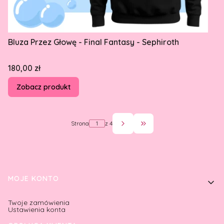
Bluza Przez Głowę - Final Fantasy - Sephiroth
Cena
180,00 zł
Zobacz produkt
Strona
z 4
Przejdź do ostatniej st
Linki w stopce
MOJE KONTO
Twoje zamówienia
Ustawienia konta