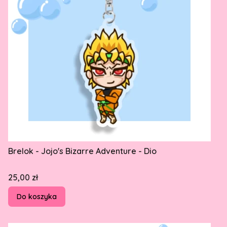
Brelok - Jojo's Bizarre Adventure - Dio
Cena
25,00 zł
Do koszyka