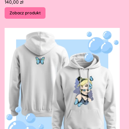
Cena
140,00 zł
Zobacz produkt