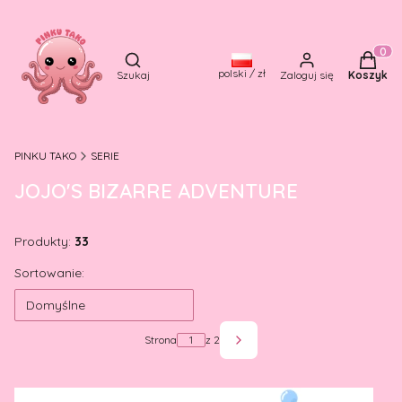
Otwórz wyszukiwarkę
Produkt
polski / zł
Szukaj
Zaloguj się
Koszyk
PINKU TAKO
SERIE
JOJO'S BIZARRE ADVENTURE
Produkty:
33
Lista produktów
Sortowanie:
Domyślne
Strona
z 2
Następne produkty