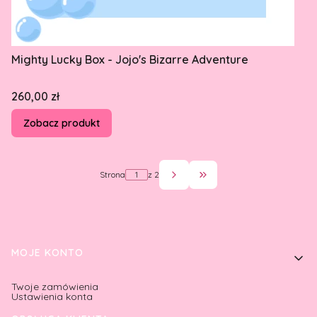
Mighty Lucky Box - Jojo's Bizarre Adventure
Cena
260,00 zł
Zobacz produkt
Strona
z 2
Przejdź do ostatniej st
Linki w stopce
MOJE KONTO
Twoje zamówienia
Ustawienia konta