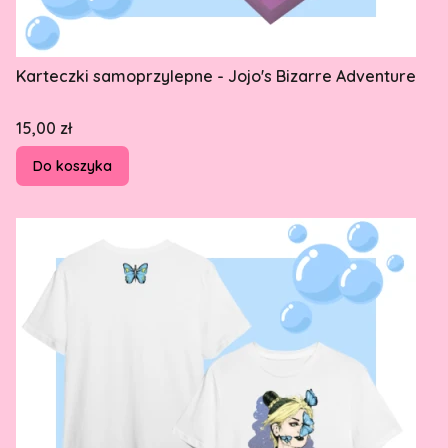
Karteczki samoprzylepne - Jojo's Bizarre Adventure
Cena
15,00 zł
Do koszyka