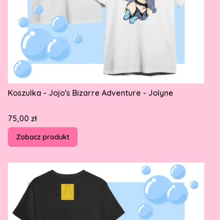
Koszulka - Jojo's Bizarre Adventure - Jolyne
Cena
75,00 zł
Zobacz produkt