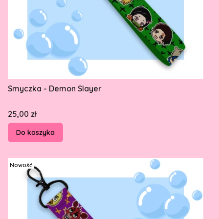
Smyczka - Demon Slayer
Cena
25,00 zł
Do koszyka
Nowość