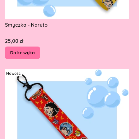
Smyczka - Naruto
Cena
25,00 zł
Do koszyka
Nowość