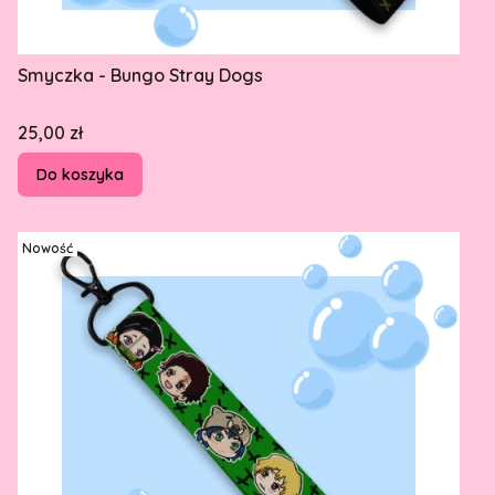
Smyczka - Bungo Stray Dogs
Cena
25,00 zł
Do koszyka
Nowość