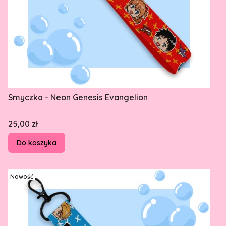
Smyczka - Neon Genesis Evangelion
Cena
25,00 zł
Do koszyka
Nowość