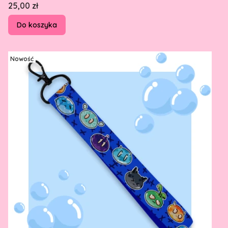
Cena
25,00 zł
Do koszyka
Nowość