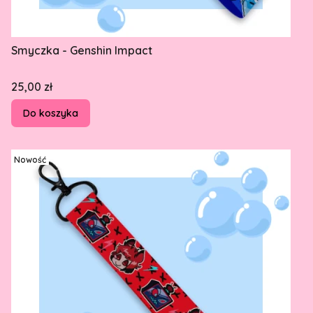
Smyczka - Genshin Impact
Cena
25,00 zł
Do koszyka
Nowość