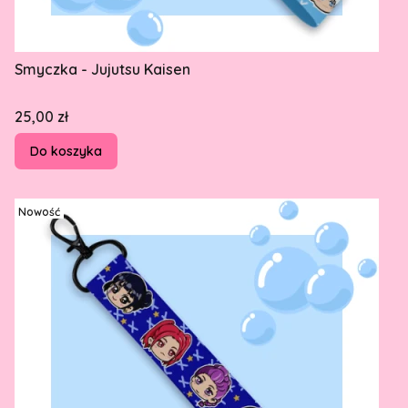
Smyczka - Jujutsu Kaisen
Cena
25,00 zł
Do koszyka
Nowość