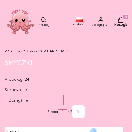
Otwórz wyszukiwarkę
Produkt
polski / zł
Szukaj
Zaloguj się
Koszyk
PINKU TAKO
WSZYSTKIE PRODUKTY
SMYCZKI
Produkty:
24
Lista produktów
Sortowanie:
Domyślne
Strona
z 2
Następne produkty
Nowość