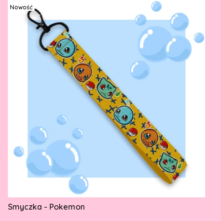
Nowość
Smyczka - Pokemon