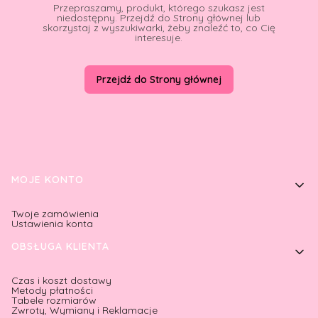
Przepraszamy, produkt, którego szukasz jest
niedostępny. Przejdź do Strony głównej lub
skorzystaj z wyszukiwarki, żeby znaleźć to, co Cię
interesuje.
Przejdź do Strony głównej
Linki w stopce
MOJE KONTO
Twoje zamówienia
Ustawienia konta
OBSŁUGA KLIENTA
Czas i koszt dostawy
Metody płatności
Tabele rozmiarów
Zwroty, Wymiany i Reklamacje