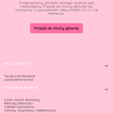
Przepraszamy, produkt, którego szukasz jest
niedostępny. Przejdź do Strony głównej lub
skorzystaj z wyszukiwarki, żeby znaleźć to, co Cię
interesuje.
Przejdź do Strony głównej
Linki w stopce
MOJE KONTO
Twoje zamówienia
Ustawienia konta
OBSŁUGA KLIENTA
Czas i koszt dostawy
Metody płatności
Tabele rozmiarów
Zwroty, Wymiany i Reklamacje