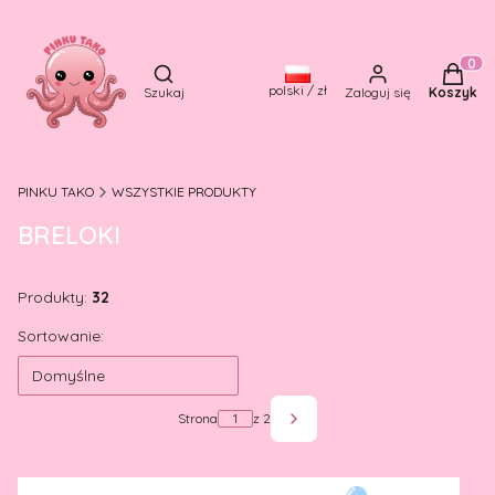
Otwórz wyszukiwarkę
Produkt
polski / zł
Szukaj
Zaloguj się
Koszyk
PINKU TAKO
WSZYSTKIE PRODUKTY
BRELOKI
Produkty:
32
Lista produktów
Sortowanie:
Domyślne
Strona
z 2
Następne produkty