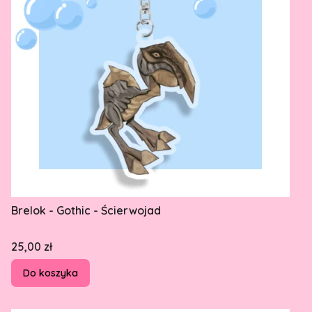
Brelok - Gothic - Ścierwojad
Cena
25,00 zł
Do koszyka