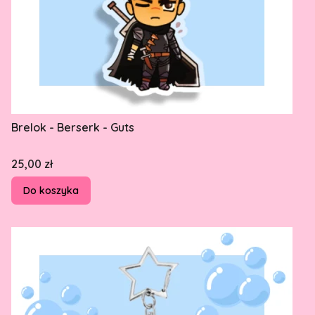
Brelok - Berserk - Guts
Cena
25,00 zł
Do koszyka