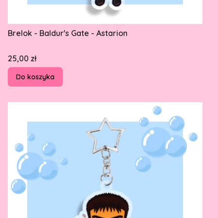
Brelok - Baldur's Gate - Astarion
Cena
25,00 zł
Do koszyka