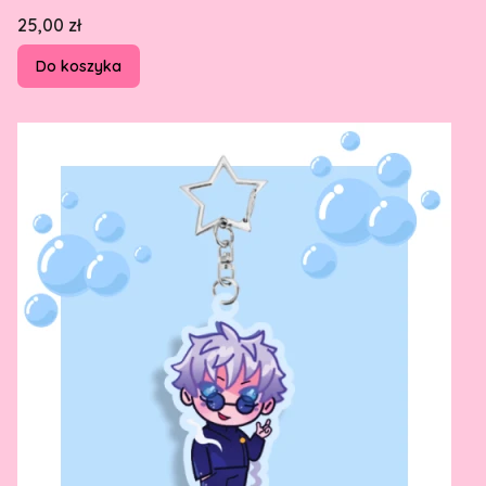
Cena
25,00 zł
Do koszyka