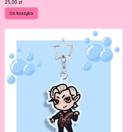
Cena
25,00 zł
Do koszyka