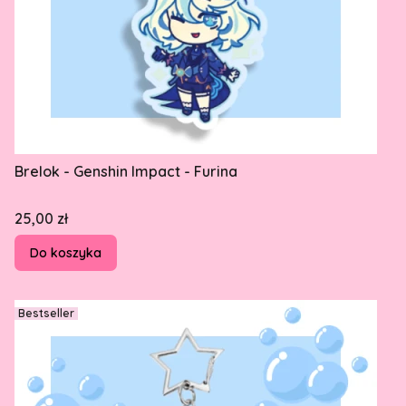
Brelok - Genshin Impact - Furina
Cena
25,00 zł
Do koszyka
Bestseller