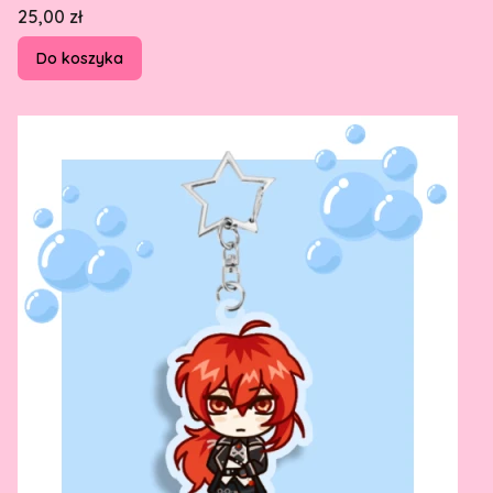
Cena
25,00 zł
Do koszyka