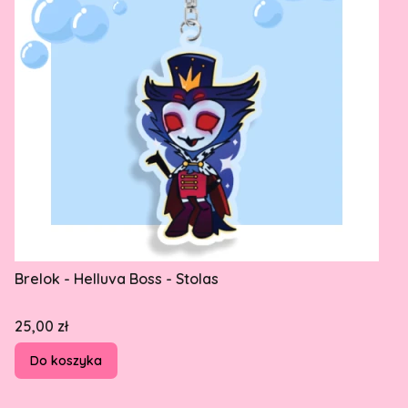
Brelok - Helluva Boss - Stolas
Cena
25,00 zł
Do koszyka