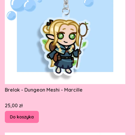
Brelok - Dungeon Meshi - Marcille
Cena
25,00 zł
Do koszyka