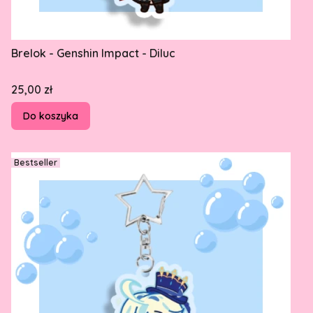
Brelok - Genshin Impact - Diluc
Cena
25,00 zł
Do koszyka
Bestseller