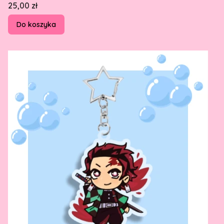
Cena
25,00 zł
Do koszyka