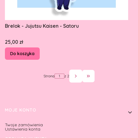
Brelok - Jujutsu Kaisen - Satoru
Cena
25,00 zł
Do koszyka
Strona
z 2
Przejdź do ostatniej st
Linki w stopce
MOJE KONTO
Twoje zamówienia
Ustawienia konta