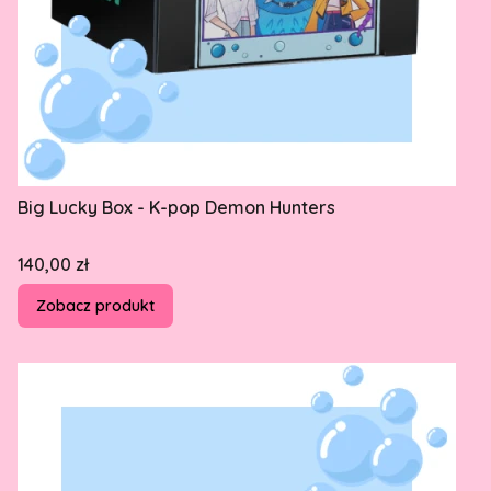
Big Lucky Box - K-pop Demon Hunters
Cena
140,00 zł
Zobacz produkt