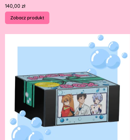
Cena
140,00 zł
Zobacz produkt