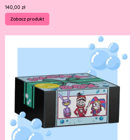
Cena
140,00 zł
Zobacz produkt