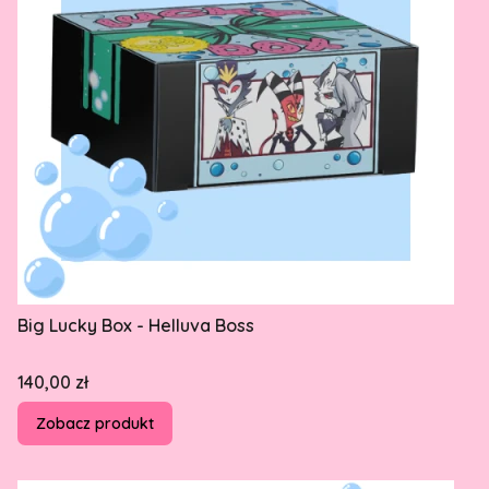
Big Lucky Box - Helluva Boss
Cena
140,00 zł
Zobacz produkt