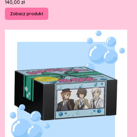
Cena
140,00 zł
Zobacz produkt