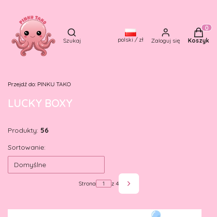
Otwórz wyszukiwarkę
Produkt
polski / zł
Szukaj
Zaloguj się
Koszyk
Przejdź do:
PINKU TAKO
LUCKY BOXY
Produkty:
56
Lista produktów
Sortowanie:
Domyślne
Strona
z 4
Następne produkty