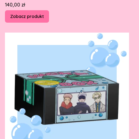
Cena
140,00 zł
Zobacz produkt