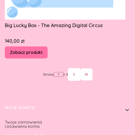
Big Lucky Box - The Amazing Digital Circus
Cena
140,00 zł
Zobacz produkt
Strona
z 4
Przejdź do ostatniej st
Linki w stopce
MOJE KONTO
Twoje zamówienia
Ustawienia konta