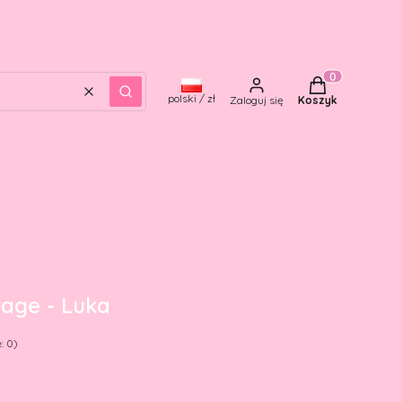
Produkty w kos
Wyczyść
Szukaj
polski / zł
Zaloguj się
Koszyk
tage - Luka
: 0)