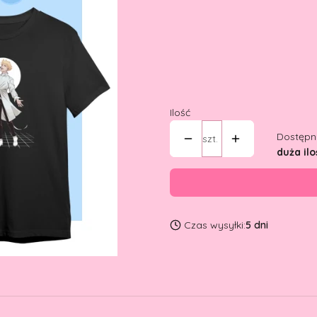
Wybierz wariant produktu:
Poszczególne warianty mogą ró
*
Rozmiar i krój:
Wybierz
Ilość
Dostępn
szt.
duża ilo
Czas wysyłki:
5 dni