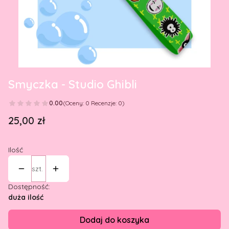
Smyczka - Studio Ghibli
0.00
(Oceny: 0 Recenzje: 0)
Cena
25,00 zł
Ilość
szt.
Dostępność:
duża ilość
Dodaj do koszyka