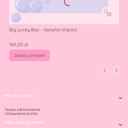
Big Lucky Box - Genshin Impact
Cena
140,00 zł
Zobacz produkt
Linki w stopce
MOJE KONTO
Twoje zamówienia
Ustawienia konta
OBSŁUGA KLIENTA