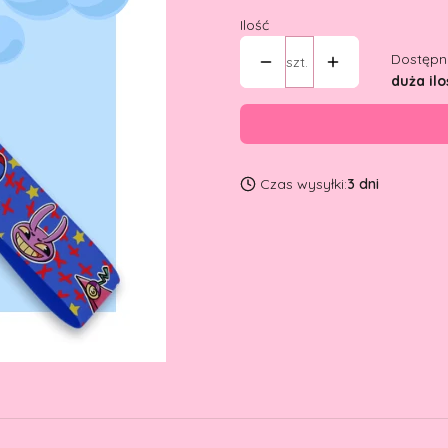
Ilość
Dostępn
szt.
duża ilo
Czas wysyłki:
3 dni