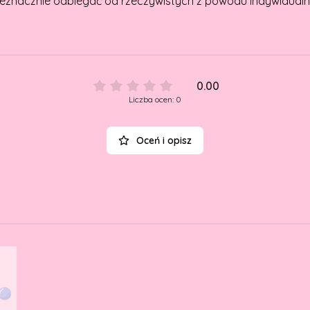
eznacznie odbiegać od rzeczywistych z powodu indywidualn
0.00
Liczba ocen: 0
Oceń i opisz