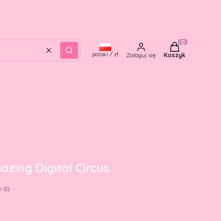
Produkty w kos
Wyczyść
Szukaj
polski / zł
Zaloguj się
Koszyk
zing Digital Circus
: 0)