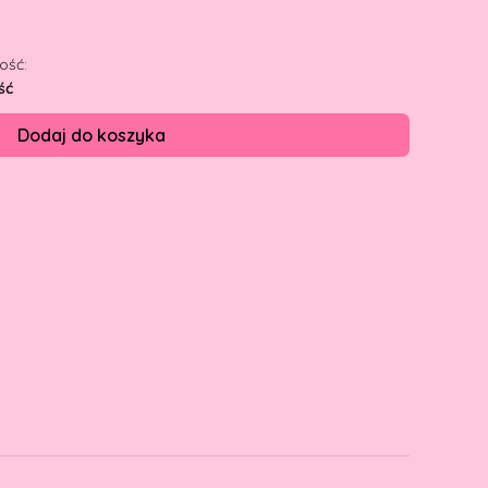
ość:
ść
Dodaj do koszyka